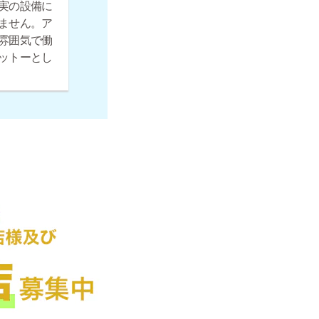
実の設備に
ません。ア
雰囲気で働
ットーとし