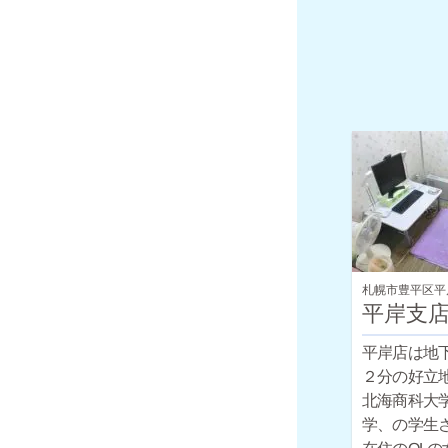
札幌市豊平区平
平岸支
平岸店は地
２分の好立
北海商科大
学、の学生