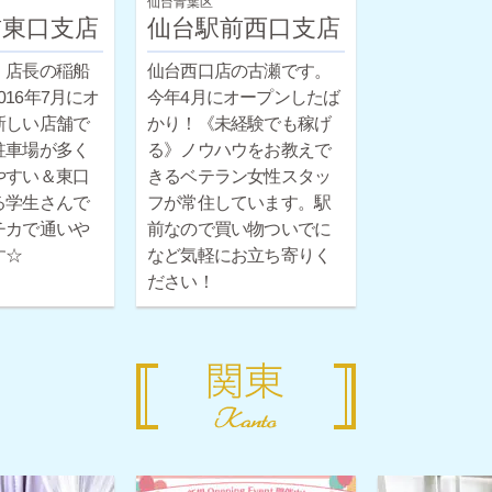
仙台青葉区
前東口支店
仙台駅前西口支店
・店長の稲船
仙台西口店の古瀬です。
！2016年7月にオ
今年4月にオープンしたば
新しい店舗で
かり！《未経験でも稼げ
駐車場が多く
る》ノウハウをお教えで
やすい＆東口
きるベテラン女性スタッ
る学生さんで
フが常住しています。駅
チカで通いや
前なので買い物ついでに
す☆
など気軽にお立ち寄りく
ださい！