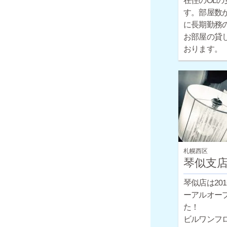
在住のOLの
す。部屋数
に長期勤務
お部屋の貸
おります。
札幌西区
琴似支
琴似店は20
ーアルオー
た！
ビルワンフ