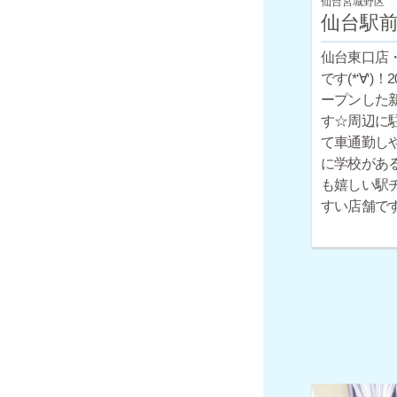
仙台宮城野区
仙台駅
仙台東口店
です(*‘∀‘)
ープンした
す☆周辺に
て車通勤し
に学校があ
も嬉しい駅
すい店舗で