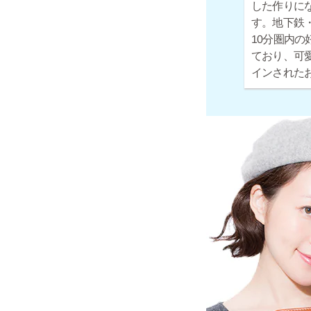
した作りに
す。地下鉄・
10分圏内の
ており、可
インされた
お