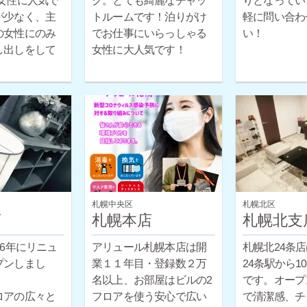
女性に人気で
ク。とても綺麗なチャッ
りとなってい
トルームです！泊りがけ
軽に問い合わ
が少なく、主
の女性にのみ
でお仕事にいらっしゃる
い！
し出しをして
女性に大人気です！
札幌中央区
札幌北区
店
札幌本店
札幌北支
16年にリニュ
アリュール札幌本店は開
札幌北24条
プンしまし
業１１年目・登録数２万
24条駅から1
名以上、お部屋はビルの2
です。オープ
ロアの広々と
フロアを使う安心で広い
で清潔感、チ