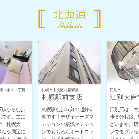
岸３条１３丁目
札幌市中央区札幌駅前
江別市
店
札幌駅前支店
江別大麻
下鉄から徒歩
札幌駅徒歩５分の超好立
江別店は、大
地です。主に
地です！デザイナーズマ
歩５分程度、
学、札幌大
ンションの築浅マンショ
ざいます。店
さんや周辺に
ンでもちろんオートロッ
クでモダンな