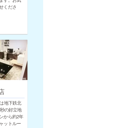
ます。お気
せくださ
店
店は地下鉄北
0秒の好立地
ンから約2年
ャットルー