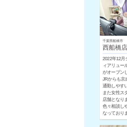
千葉県船橋市
西船橋
2022年12
ィアリュー
がオープン
JRからも京
通勤しやす
また女性ス
店舗となり
色々相談し
なっており