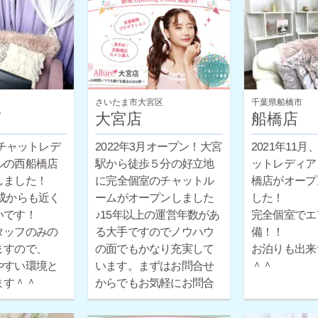
さいたま市大宮区
千葉県船橋市
店
大宮店
船橋店
月チャットレデ
2021年11
2022年3月オープン！大宮
ルの西船橋店
ットレディア
駅から徒歩５分の好立地
しました！
橋店がオープ
に完全個室のチャットル
成からも近く
した！
ームがオープンしました
いです！
♪15年以上の運営年数があ
完全個室でエ
タッフのみの
る大手ですのでノウハウ
備！！
ますので、
の面でもかなり充実して
お泊りも出来
やすい環境と
います。まずはお問合せ
＾＾
ます＾＾
からでもお気軽にお問合
せください。
ほとんどの女性が未経験