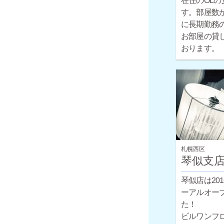
在住のOLの
す。部屋数
に長期勤務
お部屋の貸
おります。
札幌西区
琴似支
琴似店は20
ーアルオー
た！
ビルワンフ