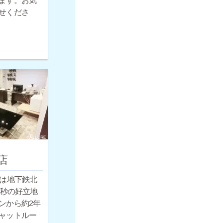
ます。お気
せくださ
店
店は地下鉄北
0秒の好立地
ンから約2年
ャットルー