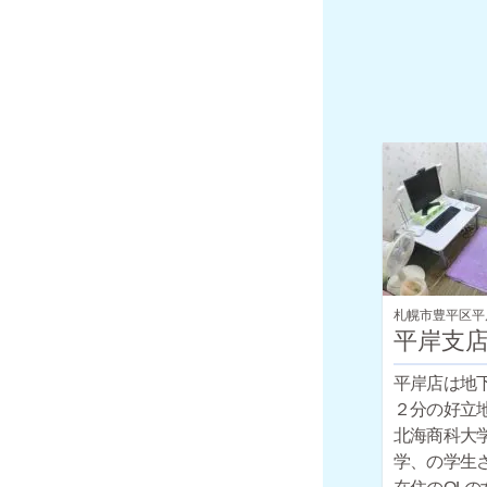
札幌市豊平区平
平岸支
平岸店は地
２分の好立
北海商科大
学、の学生