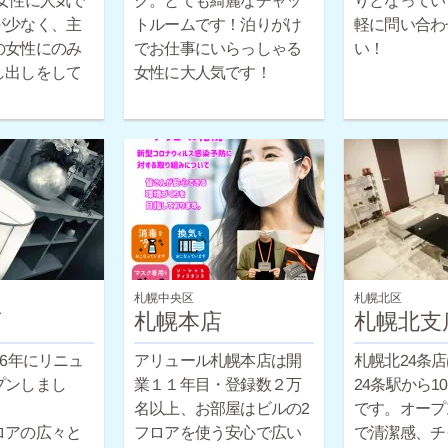
女性に人気で
ク。とても綺麗なチャッ
りとなってい
トルームです！泊りがけ
軽に問い合わ
が少なく、主
の女性にのみ
でお仕事にいらっしゃる
い！
し出しをして
女性に大人気です！
札幌中央区
札幌北区
店
札幌本店
札幌北支
16年にリニュ
アリュール札幌本店は開
札幌北24条
プンしまし
業１１年目・登録数２万
24条駅から1
名以上、お部屋はビルの2
です。オープ
ロアの広々と
フロアを使う安心で広い
で清潔感、チ