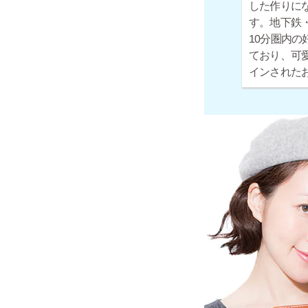
した作りに
す。地下鉄・
10分圏内の
ており、可
インされた
お