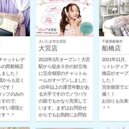
さいたま市大宮区
千葉県船橋市
店
大宮店
船橋店
月チャットレデ
2021年11
2022年3月オープン！大宮
ルの西船橋店
ットレディア
駅から徒歩５分の好立地
しました！
橋店がオープ
に完全個室のチャットル
成からも近く
した！
ームがオープンしました
いです！
♪15年以上の運営年数があ
完全個室でエ
タッフのみの
る大手ですのでノウハウ
備！！
ますので、
の面でもかなり充実して
お泊りも出来
やすい環境と
います。まずはお問合せ
＾＾
ます＾＾
からでもお気軽にお問合
せください。
ほとんどの女性が未経験