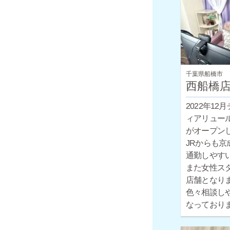
千葉県船橋市
西船橋
2022年12
ィアリュー
がオープン
JRからも京
通勤しやす
また女性ス
店舗となり
色々相談し
なっており