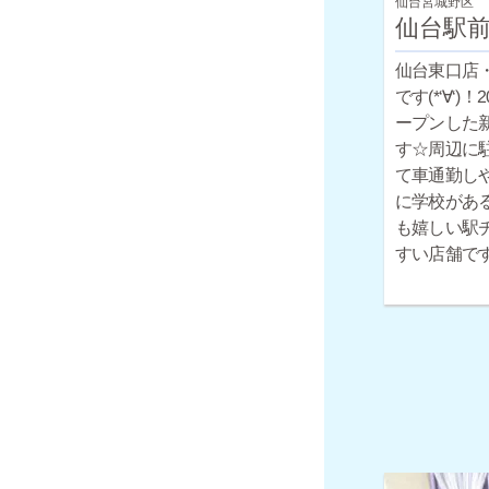
仙台宮城野区
仙台駅
仙台東口店
です(*‘∀‘)
ープンした
す☆周辺に
て車通勤し
に学校があ
も嬉しい駅
すい店舗で