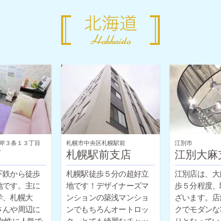
岸３条１３丁目
札幌市中央区札幌駅前
江別市
店
札幌駅前支店
江別大麻
下鉄から徒歩
札幌駅徒歩５分の超好立
江別店は、大
地です。主に
地です！デザイナーズマ
歩５分程度、
学、札幌大
ンションの築浅マンショ
ざいます。店
さんや周辺に
ンでもちろんオートロッ
クでモダンな