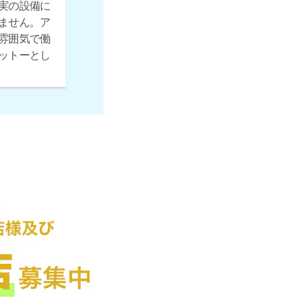
実の設備に
ません。ア
雰囲気で働
ットーとし