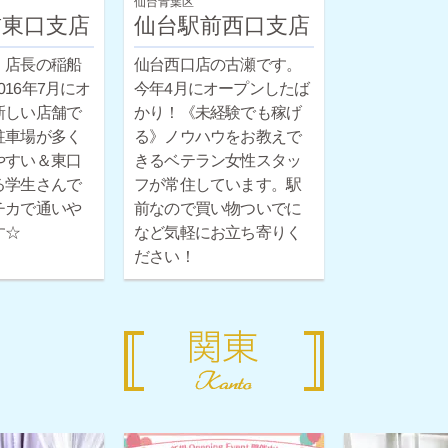
仙台青葉区
前東口支店
仙台駅前西口支店
・店長の稲船
仙台西口店の古瀬です。
！2016年7月にオ
今年4月にオープンしたば
新しい店舗で
かり！《未経験でも稼げ
駐車場が多く
る》ノウハウをお教えで
やすい＆東口
きるベテラン女性スタッ
る学生さんで
フが常住しています。駅
チカで通いや
前なので買い物ついでに
す☆
など気軽にお立ち寄りく
ださい！