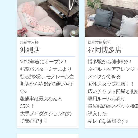
お問い合わせください♪
那覇市泉崎
福岡市博多区
沖縄店
福岡博多店
2022年春にオープン！
博多駅から徒歩5分！
那覇バスターミナルより
ネイル・ヘアアレンジ
徒歩約3分、モノレール壺
メイクができる
川駅から約5分で通いやす
女性スタッフ在籍！！
い♪
広いチャット部屋と化
報酬率は最大なんと
専用ルームもあり
35％！
最先端の高スペック機
大手プロダクションなの
導入した
で安心です！
キレイな店舗です♪