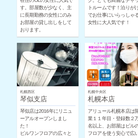
在住のOLの女性に人気で
ク。とても綺麗なチャ
トルームです！泊りが
す。部屋数が少なく、主
に長期勤務の女性にのみ
でお仕事にいらっしゃ
お部屋の貸し出しをして
女性に大人気です！
おります。
札幌西区
札幌中央区
琴似支店
札幌本店
琴似店は2016年にリニュ
アリュール札幌本店は
ーアルオープンしまし
業１１年目・登録数２
た！
名以上、お部屋はビルの
ビルワンフロアの広々と
フロアを使う安心で広