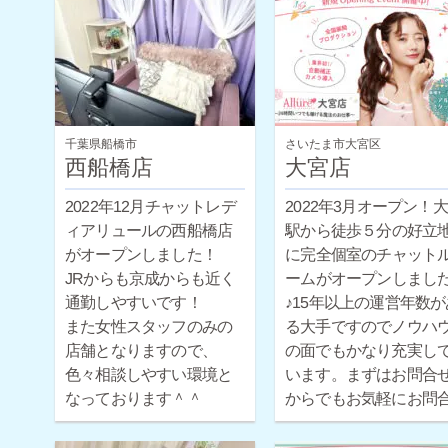
千葉県船橋市
さいたま市大宮区
西船橋店
大宮店
2022年12月チャットレデ
2022年3月オープン！
ィアリュールの西船橋店
駅から徒歩５分の好立
がオープンしました！
に完全個室のチャット
JRからも京成からも近く
ームがオープンしまし
通勤しやすいです！
♪15年以上の運営年数が
また女性スタッフのみの
る大手ですのでノウハ
店舗となりますので、
の面でもかなり充実し
色々相談しやすい環境と
います。まずはお問合
なっております＾＾
からでもお気軽にお問
せください。
ほとんどの女性が未経