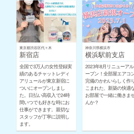
東京都渋谷区代々木
神奈川県横浜市
新宿店
横浜駅前支店
全国で3万人の女性登録実
2023年8月リニューア
績のあるチャットレディ
ープン！全部屋エアコ
アリュールが東京新宿に
完備のかわいらしく作
ついにオープンしまし
こまれた、新築の快適
た。日払い高収入で24時
お部屋で一緒に働きま
間いつでも好きな時にお
んか？
仕事ができます。親切な
スタッフが丁寧に説明し
ます。