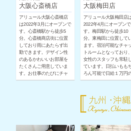
大阪心斎橋店
大阪梅田店
アリュール大阪心斎橋店
アリュール大阪梅田店
は2022年3月にオープンで
2022年4月にオープンで
す。心斎橋駅から徒歩5
す。梅田駅から徒歩10
分。心斎橋商店街に位置
分。東梅田に位置して
しており雨にあたらず出
ます。宿泊可能なチャ
勤できます。デザイン性
トルームとなっており
のあるかわいいお部屋を
女性のスタッフも常駐
たくさんご用意していま
ています。日払いもも
す。お仕事のたびにチャ
ろん可能で日給１万円
ットルームを変えて、楽
保証もついています。
しくお仕事に取り組めま
日体験だけでもお気軽
す。現役チャットレディ
お問い合わせください♪
の女性スタッフも常駐し
ています。日払いももち
ろん可能で日給１万円の
保証もついています。１
日体験だけでもお気軽に