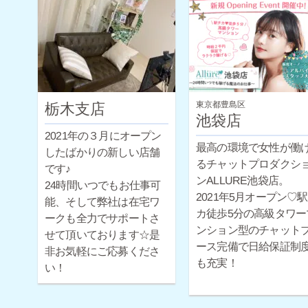
からのスタートですが
給保証制度も完備して
すので未経験の方でも
心ですよ♪経験豊富なス
ッフによるサポートや
性スタッフによる面談
東京都豊島区
栃木支店
可能です！
池袋店
2021年の３月にオープン
最高の環境で女性が働
したばかりの新しい店舗
るチャットプロダクシ
です♪
ンALLURE池袋店。
24時間いつでもお仕事可
2021年5月オープン♡
能、そして弊社は在宅ワ
カ徒歩5分の高級タワー
ークも全力でサポートさ
ンション型のチャット
せて頂いております☆是
ース完備で日給保証制
非お気軽にご応募くださ
も充実！
い！