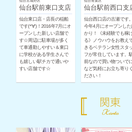
仙台宮城野区
仙台青葉区
仙台駅前東口支店
仙台駅前西口支
仙台東口店・店長の稲船
仙台西口店の古瀬です
です(*‘∀‘)！2016年7月にオ
今年4月にオープンした
ープンした新しい店舗で
かり！《未経験でも稼
す☆周辺に駐車場が多く
る》ノウハウをお教え
て車通勤しやすい＆東口
きるベテラン女性スタ
に学校がある学生さんで
フが常住しています。
も嬉しい駅チカで通いや
前なので買い物ついで
すい店舗です☆
など気軽にお立ち寄り
ださい！