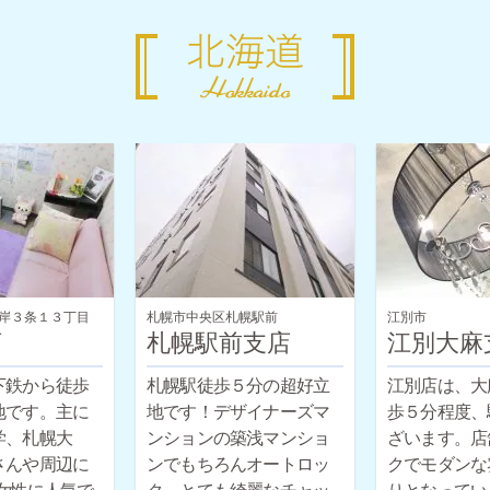
岸３条１３丁目
札幌市中央区札幌駅前
江別市
店
札幌駅前支店
江別大麻
下鉄から徒歩
札幌駅徒歩５分の超好立
江別店は、大
地です。主に
地です！デザイナーズマ
歩５分程度、
学、札幌大
ンションの築浅マンショ
ざいます。店
さんや周辺に
ンでもちろんオートロッ
クでモダンな