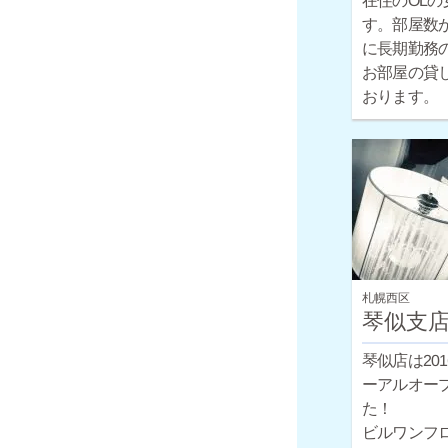
在住のOLの
す。部屋数
に長期勤務
お部屋の貸
おります。
札幌西区
琴似支
琴似店は20
ーアルオー
た！
ビルワンフ