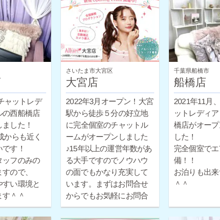
さいたま市大宮区
千葉県船橋市
店
大宮店
船橋店
月チャットレデ
2021年11
2022年3月オープン！大宮
ルの西船橋店
ットレディア
駅から徒歩５分の好立地
しました！
橋店がオープ
に完全個室のチャットル
成からも近く
した！
ームがオープンしました
いです！
♪15年以上の運営年数があ
完全個室でエ
タッフのみの
る大手ですのでノウハウ
備！！
ますので、
の面でもかなり充実して
お泊りも出来
やすい環境と
います。まずはお問合せ
＾＾
ます＾＾
からでもお気軽にお問合
せください。
ほとんどの女性が未経験