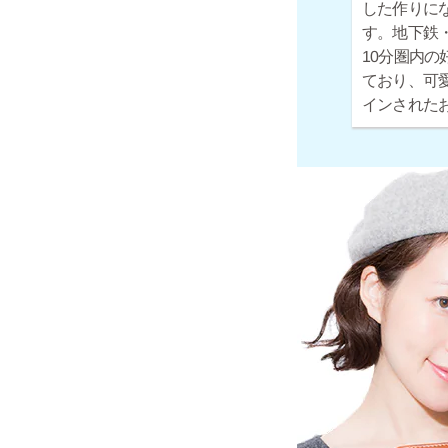
した作りに
す。地下鉄・
10分圏内の
ており、可
インされた
お