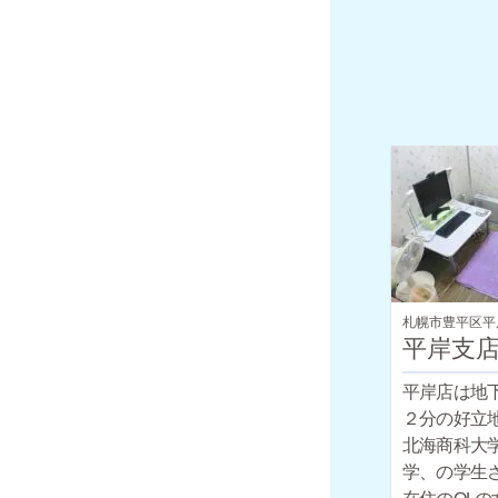
札幌市豊平区平
平岸支
平岸店は地
２分の好立
北海商科大
学、の学生