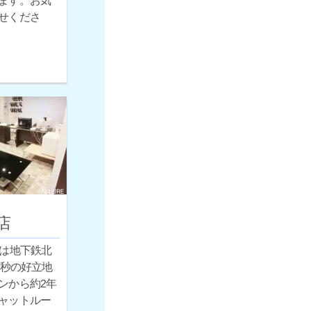
ます。お気
せくださ
店
店は地下鉄北
0秒の好立地
ンから約2年
ャットルー