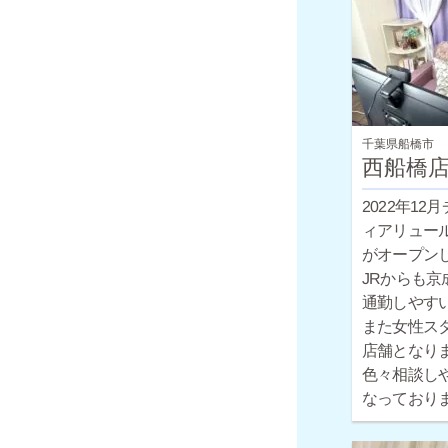
千葉県船橋市
西船橋
2022年12
ィアリュー
がオープン
JRからも京
通勤しやす
また女性ス
店舗となり
色々相談し
なっており