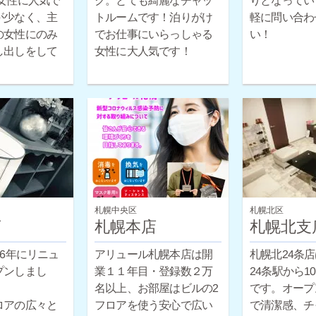
女性に人気で
ク。とても綺麗なチャッ
りとなってい
トルームです！泊りがけ
軽に問い合わ
が少なく、主
の女性にのみ
でお仕事にいらっしゃる
い！
し出しをして
女性に大人気です！
札幌中央区
札幌北区
店
札幌本店
札幌北支
16年にリニュ
アリュール札幌本店は開
札幌北24条
プンしまし
業１１年目・登録数２万
24条駅から1
名以上、お部屋はビルの2
です。オープ
ロアの広々と
フロアを使う安心で広い
で清潔感、チ