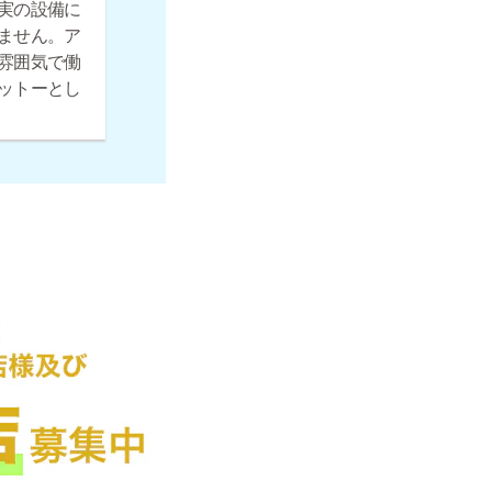
実の設備に
ません。ア
雰囲気で働
ットーとし