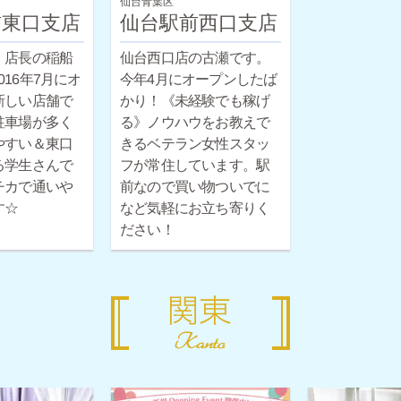
仙台青葉区
前東口支店
仙台駅前西口支店
・店長の稲船
仙台西口店の古瀬です。
！2016年7月にオ
今年4月にオープンしたば
新しい店舗で
かり！《未経験でも稼げ
駐車場が多く
る》ノウハウをお教えで
やすい＆東口
きるベテラン女性スタッ
る学生さんで
フが常住しています。駅
チカで通いや
前なので買い物ついでに
す☆
など気軽にお立ち寄りく
ださい！