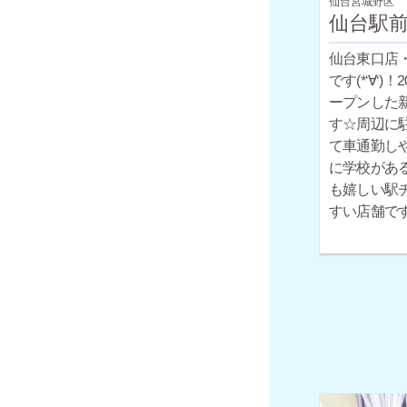
仙台宮城野区
仙台駅
仙台東口店
です(*‘∀‘)
ープンした
す☆周辺に
て車通勤し
に学校があ
も嬉しい駅
すい店舗で