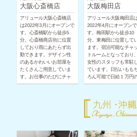
大阪心斎橋店
大阪梅田店
アリュール大阪心斎橋店
アリュール大阪梅田店
は2022年3月にオープンで
2022年4月にオープンで
す。心斎橋駅から徒歩5
す。梅田駅から徒歩10
分。心斎橋商店街に位置
分。東梅田に位置して
しており雨にあたらず出
ます。宿泊可能なチャ
勤できます。デザイン性
トルームとなっており
のあるかわいいお部屋を
女性のスタッフも常駐
たくさんご用意していま
ています。日払いもも
す。お仕事のたびにチャ
ろん可能で日給１万円
ットルームを変えて、楽
保証もついています。
しくお仕事に取り組めま
日体験だけでもお気軽
す。現役チャットレディ
お問い合わせください♪
の女性スタッフも常駐し
ています。日払いももち
ろん可能で日給１万円の
保証もついています。１
日体験だけでもお気軽に