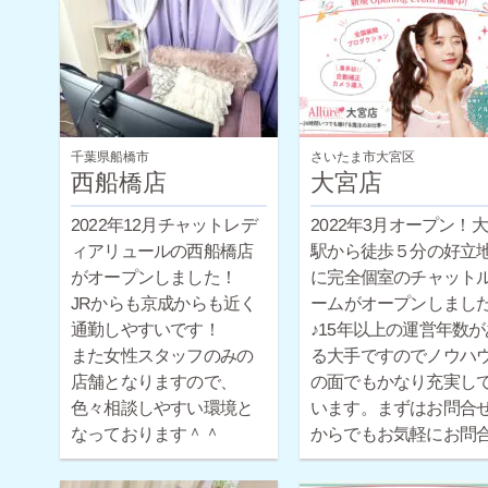
千葉県船橋市
さいたま市大宮区
西船橋店
大宮店
2022年12月チャットレデ
2022年3月オープン！
ィアリュールの西船橋店
駅から徒歩５分の好立
がオープンしました！
に完全個室のチャット
JRからも京成からも近く
ームがオープンしまし
通勤しやすいです！
♪15年以上の運営年数が
また女性スタッフのみの
る大手ですのでノウハ
店舗となりますので、
の面でもかなり充実し
色々相談しやすい環境と
います。まずはお問合
なっております＾＾
からでもお気軽にお問
せください。
ほとんどの女性が未経