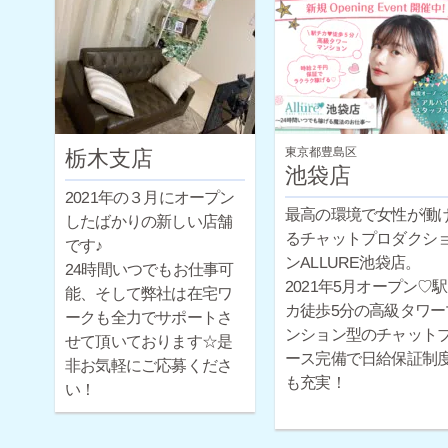
からのスタートですが
給保証制度も完備して
すので未経験の方でも
心ですよ♪経験豊富なス
ッフによるサポートや
性スタッフによる面談
東京都豊島区
栃木支店
可能です！
池袋店
2021年の３月にオープン
最高の環境で女性が働
したばかりの新しい店舗
るチャットプロダクシ
です♪
ンALLURE池袋店。
24時間いつでもお仕事可
2021年5月オープン♡
能、そして弊社は在宅ワ
カ徒歩5分の高級タワー
ークも全力でサポートさ
ンション型のチャット
せて頂いております☆是
ース完備で日給保証制
非お気軽にご応募くださ
も充実！
い！