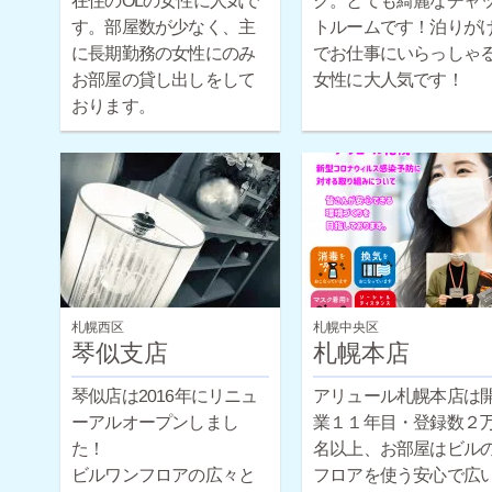
在住のOLの女性に人気で
ク。とても綺麗なチャ
トルームです！泊りが
す。部屋数が少なく、主
に長期勤務の女性にのみ
でお仕事にいらっしゃ
お部屋の貸し出しをして
女性に大人気です！
おります。
札幌西区
札幌中央区
琴似支店
札幌本店
琴似店は2016年にリニュ
アリュール札幌本店は
ーアルオープンしまし
業１１年目・登録数２
た！
名以上、お部屋はビルの
ビルワンフロアの広々と
フロアを使う安心で広