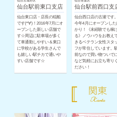
仙台宮城野区
仙台青葉区
仙台駅前東口支店
仙台駅前西口支
仙台東口店・店長の稲船
仙台西口店の古瀬です
です(*‘∀‘)！2016年7月にオ
今年4月にオープンした
ープンした新しい店舗で
かり！《未経験でも稼
す☆周辺に駐車場が多く
る》ノウハウをお教え
て車通勤しやすい＆東口
きるベテラン女性スタ
に学校がある学生さんで
フが常住しています。
も嬉しい駅チカで通いや
前なので買い物ついで
すい店舗です☆
など気軽にお立ち寄り
ださい！