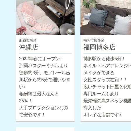
お問い合わせください♪
那覇市泉崎
福岡市博多区
沖縄店
福岡博多店
2022年春にオープン！
博多駅から徒歩5分！
那覇バスターミナルより
ネイル・ヘアアレンジ
徒歩約3分、モノレール壺
メイクができる
川駅から約5分で通いやす
女性スタッフ在籍！！
い♪
広いチャット部屋と化
報酬率は最大なんと
専用ルームもあり
35％！
最先端の高スペック機
大手プロダクションなの
導入した
で安心です！
キレイな店舗です♪