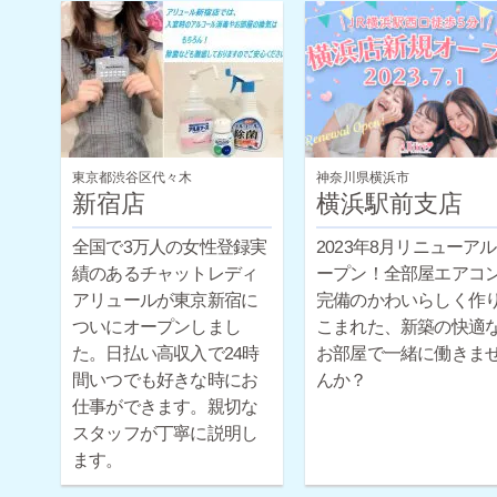
東京都渋谷区代々木
神奈川県横浜市
新宿店
横浜駅前支店
全国で3万人の女性登録実
2023年8月リニューア
績のあるチャットレディ
ープン！全部屋エアコ
アリュールが東京新宿に
完備のかわいらしく作
ついにオープンしまし
こまれた、新築の快適
た。日払い高収入で24時
お部屋で一緒に働きま
間いつでも好きな時にお
んか？
仕事ができます。親切な
スタッフが丁寧に説明し
ます。