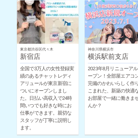
東京都渋谷区代々木
神奈川県横浜市
新宿店
横浜駅前支店
全国で3万人の女性登録実
2023年8月リニューア
績のあるチャットレディ
ープン！全部屋エアコ
アリュールが東京新宿に
完備のかわいらしく作
ついにオープンしまし
こまれた、新築の快適
た。日払い高収入で24時
お部屋で一緒に働きま
間いつでも好きな時にお
んか？
仕事ができます。親切な
スタッフが丁寧に説明し
ます。