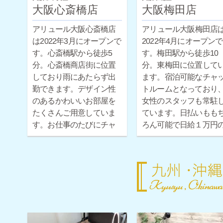
大阪心斎橋店
大阪梅田店
アリュール大阪心斎橋店
アリュール大阪梅田店
は2022年3月にオープンで
2022年4月にオープンで
す。心斎橋駅から徒歩5
す。梅田駅から徒歩10
分。心斎橋商店街に位置
分。東梅田に位置して
しており雨にあたらず出
ます。宿泊可能なチャ
勤できます。デザイン性
トルームとなっており
のあるかわいいお部屋を
女性のスタッフも常駐
たくさんご用意していま
ています。日払いもも
す。お仕事のたびにチャ
ろん可能で日給１万円
ットルームを変えて、楽
保証もついています。
しくお仕事に取り組めま
日体験だけでもお気軽
す。現役チャットレディ
お問い合わせください♪
の女性スタッフも常駐し
ています。日払いももち
ろん可能で日給１万円の
保証もついています。１
日体験だけでもお気軽に