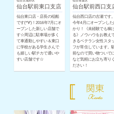
仙台宮城野区
仙台青葉区
仙台駅前東口支店
仙台駅前西口支
仙台東口店・店長の稲船
仙台西口店の古瀬です
です(*‘∀‘)！2016年7月にオ
今年4月にオープンした
ープンした新しい店舗で
かり！《未経験でも稼
す☆周辺に駐車場が多く
る》ノウハウをお教え
て車通勤しやすい＆東口
きるベテラン女性スタ
に学校がある学生さんで
フが常住しています。
も嬉しい駅チカで通いや
前なので買い物ついで
すい店舗です☆
など気軽にお立ち寄り
ださい！