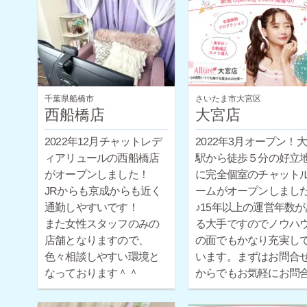
千葉県船橋市
さいたま市大宮区
西船橋店
大宮店
2022年12月チャットレデ
2022年3月オープン！
ィアリュールの西船橋店
駅から徒歩５分の好立
がオープンしました！
に完全個室のチャット
JRからも京成からも近く
ームがオープンしまし
通勤しやすいです！
♪15年以上の運営年数が
また女性スタッフのみの
る大手ですのでノウハ
店舗となりますので、
の面でもかなり充実し
色々相談しやすい環境と
います。まずはお問合
なっております＾＾
からでもお気軽にお問
せください。
ほとんどの女性が未経