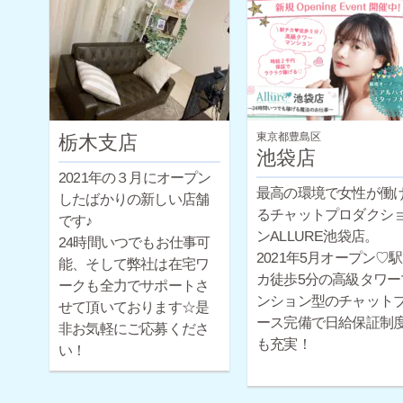
からのスタートですが
給保証制度も完備して
すので未経験の方でも
心ですよ♪経験豊富なス
ッフによるサポートや
性スタッフによる面談
東京都豊島区
栃木支店
可能です！
池袋店
2021年の３月にオープン
最高の環境で女性が働
したばかりの新しい店舗
るチャットプロダクシ
です♪
ンALLURE池袋店。
24時間いつでもお仕事可
2021年5月オープン♡
能、そして弊社は在宅ワ
カ徒歩5分の高級タワー
ークも全力でサポートさ
ンション型のチャット
せて頂いております☆是
ース完備で日給保証制
非お気軽にご応募くださ
も充実！
い！