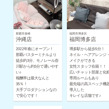
お問い合わせください♪
那覇市泉崎
福岡市博多区
沖縄店
福岡博多店
2022年春にオープン！
博多駅から徒歩5分！
那覇バスターミナルより
ネイル・ヘアアレンジ
徒歩約3分、モノレール壺
メイクができる
川駅から約5分で通いやす
女性スタッフ在籍！！
い♪
広いチャット部屋と化
報酬率は最大なんと
専用ルームもあり
35％！
最先端の高スペック機
大手プロダクションなの
導入した
で安心です！
キレイな店舗です♪