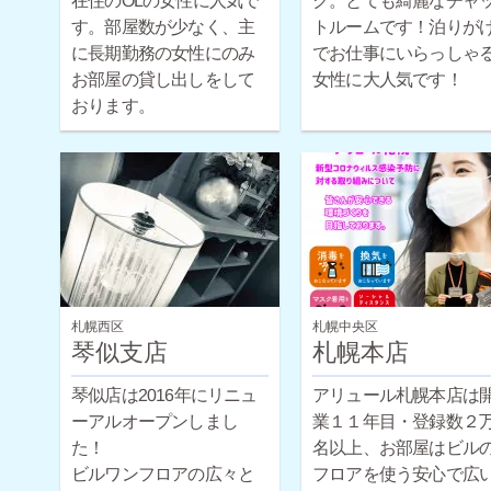
在住のOLの女性に人気で
ク。とても綺麗なチャ
トルームです！泊りが
す。部屋数が少なく、主
に長期勤務の女性にのみ
でお仕事にいらっしゃ
お部屋の貸し出しをして
女性に大人気です！
おります。
札幌西区
札幌中央区
琴似支店
札幌本店
琴似店は2016年にリニュ
アリュール札幌本店は
ーアルオープンしまし
業１１年目・登録数２
た！
名以上、お部屋はビルの
ビルワンフロアの広々と
フロアを使う安心で広