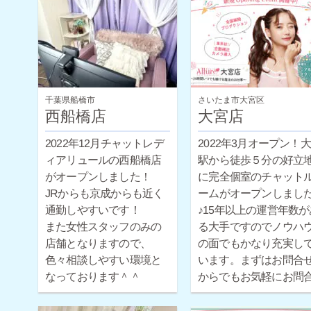
千葉県船橋市
さいたま市大宮区
西船橋店
大宮店
2022年12月チャットレデ
2022年3月オープン！
ィアリュールの西船橋店
駅から徒歩５分の好立
がオープンしました！
に完全個室のチャット
JRからも京成からも近く
ームがオープンしまし
通勤しやすいです！
♪15年以上の運営年数が
また女性スタッフのみの
る大手ですのでノウハ
店舗となりますので、
の面でもかなり充実し
色々相談しやすい環境と
います。まずはお問合
なっております＾＾
からでもお気軽にお問
せください。
ほとんどの女性が未経