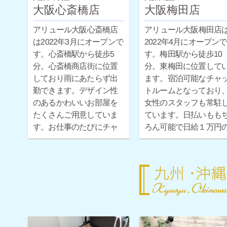
大阪心斎橋店
大阪梅田店
アリュール大阪心斎橋店
アリュール大阪梅田店
は2022年3月にオープンで
2022年4月にオープンで
す。心斎橋駅から徒歩5
す。梅田駅から徒歩10
分。心斎橋商店街に位置
分。東梅田に位置して
しており雨にあたらず出
ます。宿泊可能なチャ
勤できます。デザイン性
トルームとなっており
のあるかわいいお部屋を
女性のスタッフも常駐
たくさんご用意していま
ています。日払いもも
す。お仕事のたびにチャ
ろん可能で日給１万円
ットルームを変えて、楽
保証もついています。
しくお仕事に取り組めま
日体験だけでもお気軽
す。現役チャットレディ
お問い合わせください♪
の女性スタッフも常駐し
ています。日払いももち
ろん可能で日給１万円の
保証もついています。１
日体験だけでもお気軽に