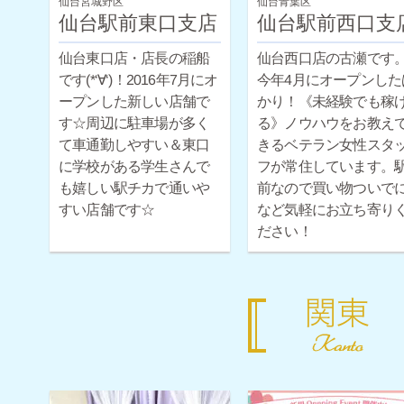
仙台宮城野区
仙台青葉区
仙台駅前東口支店
仙台駅前西口支
仙台東口店・店長の稲船
仙台西口店の古瀬です
です(*‘∀‘)！2016年7月にオ
今年4月にオープンした
ープンした新しい店舗で
かり！《未経験でも稼
す☆周辺に駐車場が多く
る》ノウハウをお教え
て車通勤しやすい＆東口
きるベテラン女性スタ
に学校がある学生さんで
フが常住しています。
も嬉しい駅チカで通いや
前なので買い物ついで
すい店舗です☆
など気軽にお立ち寄り
ださい！