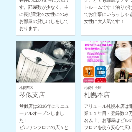
在住のOLの女性に人気で
ク。とても綺麗なチャ
トルームです！泊りが
す。部屋数が少なく、主
に長期勤務の女性にのみ
でお仕事にいらっしゃ
お部屋の貸し出しをして
女性に大人気です！
おります。
札幌西区
札幌中央区
琴似支店
札幌本店
琴似店は2016年にリニュ
アリュール札幌本店は
ーアルオープンしまし
業１１年目・登録数２
た！
名以上、お部屋はビルの
ビルワンフロアの広々と
フロアを使う安心で広