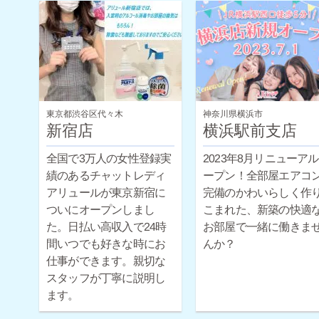
東京都渋谷区代々木
神奈川県横浜市
新宿店
横浜駅前支店
全国で3万人の女性登録実
2023年8月リニューア
績のあるチャットレディ
ープン！全部屋エアコ
アリュールが東京新宿に
完備のかわいらしく作
ついにオープンしまし
こまれた、新築の快適
た。日払い高収入で24時
お部屋で一緒に働きま
間いつでも好きな時にお
んか？
仕事ができます。親切な
スタッフが丁寧に説明し
ます。