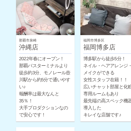
お問い合わせください♪
那覇市泉崎
福岡市博多区
沖縄店
福岡博多店
2022年春にオープン！
博多駅から徒歩5分！
那覇バスターミナルより
ネイル・ヘアアレンジ
徒歩約3分、モノレール壺
メイクができる
川駅から約5分で通いやす
女性スタッフ在籍！！
い♪
広いチャット部屋と化
報酬率は最大なんと
専用ルームもあり
35％！
最先端の高スペック機
大手プロダクションなの
導入した
で安心です！
キレイな店舗です♪