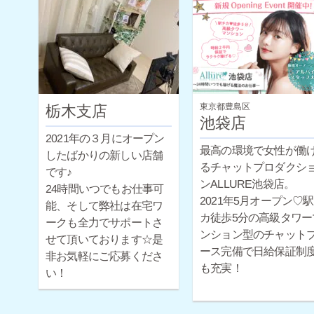
からのスタートですが
給保証制度も完備して
すので未経験の方でも
心ですよ♪経験豊富なス
ッフによるサポートや
性スタッフによる面談
東京都豊島区
栃木支店
可能です！
池袋店
2021年の３月にオープン
最高の環境で女性が働
したばかりの新しい店舗
るチャットプロダクシ
です♪
ンALLURE池袋店。
24時間いつでもお仕事可
2021年5月オープン♡
能、そして弊社は在宅ワ
カ徒歩5分の高級タワー
ークも全力でサポートさ
ンション型のチャット
せて頂いております☆是
ース完備で日給保証制
非お気軽にご応募くださ
も充実！
い！