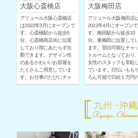
大阪心斎橋店
大阪梅田店
アリュール大阪心斎橋店
アリュール大阪梅田店
は2022年3月にオープンで
2022年4月にオープンで
す。心斎橋駅から徒歩5
す。梅田駅から徒歩10
分。心斎橋商店街に位置
分。東梅田に位置して
しており雨にあたらず出
ます。宿泊可能なチャ
勤できます。デザイン性
トルームとなっており
のあるかわいいお部屋を
女性のスタッフも常駐
たくさんご用意していま
ています。日払いもも
す。お仕事のたびにチャ
ろん可能で日給１万円
ットルームを変えて、楽
保証もついています。
しくお仕事に取り組めま
日体験だけでもお気軽
す。現役チャットレディ
お問い合わせください♪
の女性スタッフも常駐し
ています。日払いももち
ろん可能で日給１万円の
保証もついています。１
日体験だけでもお気軽に