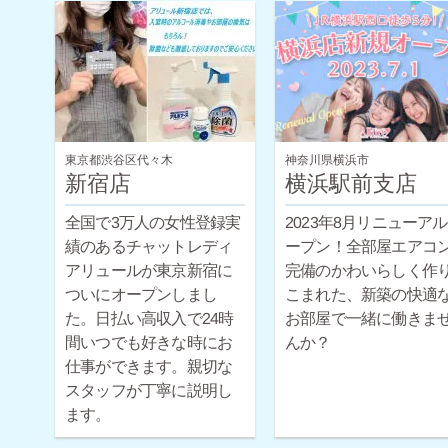
東京都渋谷区代々木
神奈川県横浜市
新宿店
横浜駅前支店
全国で3万人の女性登録実
2023年8月リニューア
績のあるチャットレディ
ープン！全部屋エアコ
アリュールが東京新宿に
完備のかわいらしく作
ついにオープンしまし
こまれた、新築の快適
た。日払い高収入で24時
お部屋で一緒に働きま
間いつでも好きな時にお
んか？
仕事ができます。親切な
スタッフが丁寧に説明し
ます。