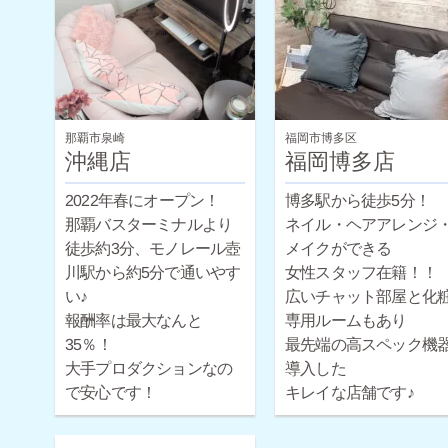
お問い合わせください♪
那覇市泉崎
福岡市博多区
沖縄店
福岡博多店
2022年春にオープン！
博多駅から徒歩5分！
那覇バスターミナルより
ネイル・ヘアアレンジ
徒歩約3分、モノレール壺
メイクができる
川駅から約5分で通いやす
女性スタッフ在籍！！
い♪
広いチャット部屋と化
報酬率は最大なんと
専用ルームもあり
35％！
最先端の高スペック機
大手プロダクションなの
導入した
で安心です！
キレイな店舗です♪