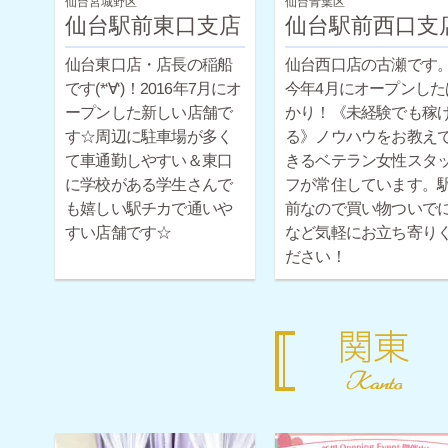
仙台宮城野区
仙台青葉区
仙台駅前東口支店
仙台駅前西口支
仙台東口店・店長の稲船
仙台西口店の古瀬です
です(*‘∀‘)！2016年7月にオ
今年4月にオープンした
ープンした新しい店舗で
かり！《未経験でも稼
す☆周辺に駐車場が多く
る》ノウハウをお教え
て車通勤しやすい＆東口
きるベテラン女性スタ
に学校がある学生さんで
フが常住しています。
も嬉しい駅チカで通いや
前なので買い物ついで
すい店舗です☆
など気軽にお立ち寄り
ださい！