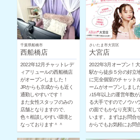
千葉県船橋市
さいたま市大宮区
西船橋店
大宮店
2022年12月チャットレデ
2022年3月オープン！
ィアリュールの西船橋店
駅から徒歩５分の好立
がオープンしました！
に完全個室のチャット
JRからも京成からも近く
ームがオープンしまし
通勤しやすいです！
♪15年以上の運営年数が
また女性スタッフのみの
る大手ですのでノウハ
店舗となりますので、
の面でもかなり充実し
色々相談しやすい環境と
います。まずはお問合
なっております＾＾
からでもお気軽にお問
せください。
ほとんどの女性が未経