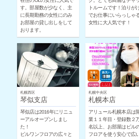
在住のOLの女性に人気で
ク。とても綺麗なチャ
トルームです！泊りが
す。部屋数が少なく、主
に長期勤務の女性にのみ
でお仕事にいらっしゃ
お部屋の貸し出しをして
女性に大人気です！
おります。
札幌西区
札幌中央区
琴似支店
札幌本店
琴似店は2016年にリニュ
アリュール札幌本店は
ーアルオープンしまし
業１１年目・登録数２
た！
名以上、お部屋はビルの
ビルワンフロアの広々と
フロアを使う安心で広