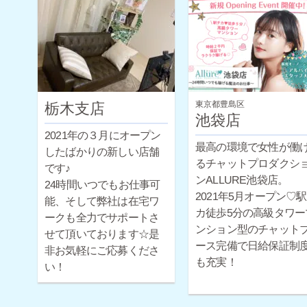
からのスタートですが
給保証制度も完備して
すので未経験の方でも
心ですよ♪経験豊富なス
ッフによるサポートや
性スタッフによる面談
東京都豊島区
栃木支店
可能です！
池袋店
2021年の３月にオープン
最高の環境で女性が働
したばかりの新しい店舗
るチャットプロダクシ
です♪
ンALLURE池袋店。
24時間いつでもお仕事可
2021年5月オープン♡
能、そして弊社は在宅ワ
カ徒歩5分の高級タワー
ークも全力でサポートさ
ンション型のチャット
せて頂いております☆是
ース完備で日給保証制
非お気軽にご応募くださ
も充実！
い！