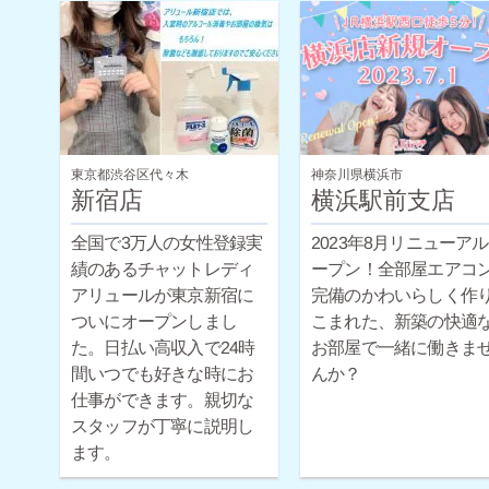
東京都渋谷区代々木
神奈川県横浜市
新宿店
横浜駅前支店
全国で3万人の女性登録実
2023年8月リニューア
績のあるチャットレディ
ープン！全部屋エアコ
アリュールが東京新宿に
完備のかわいらしく作
ついにオープンしまし
こまれた、新築の快適
た。日払い高収入で24時
お部屋で一緒に働きま
間いつでも好きな時にお
んか？
仕事ができます。親切な
スタッフが丁寧に説明し
ます。