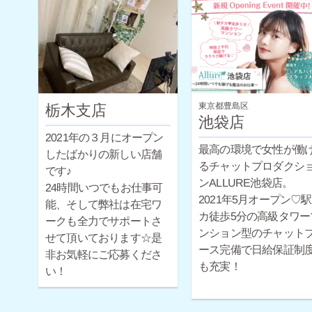
からのスタートですが
給保証制度も完備して
すので未経験の方でも
心ですよ♪経験豊富なス
ッフによるサポートや
性スタッフによる面談
東京都豊島区
栃木支店
可能です！
池袋店
2021年の３月にオープン
最高の環境で女性が働
したばかりの新しい店舗
るチャットプロダクシ
です♪
ンALLURE池袋店。
24時間いつでもお仕事可
2021年5月オープン♡
能、そして弊社は在宅ワ
カ徒歩5分の高級タワー
ークも全力でサポートさ
ンション型のチャット
せて頂いております☆是
ース完備で日給保証制
非お気軽にご応募くださ
も充実！
い！