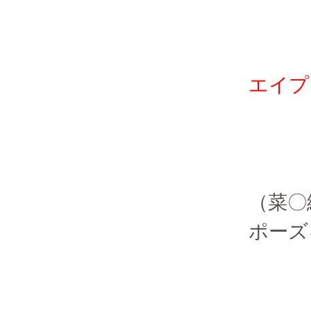
エイプ
（菜〇
ポーズ