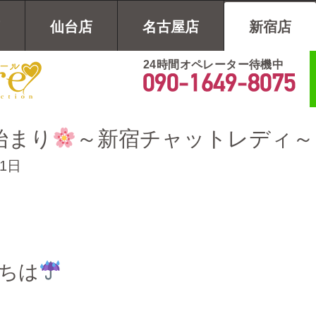
仙台店
名古屋店
新宿店
24時間オペレーター待機中
始まり
～新宿チャットレディ～
月1日
ちは