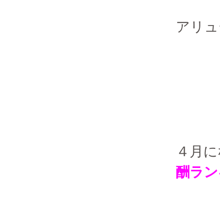
アリュ
４月に
酬ラン