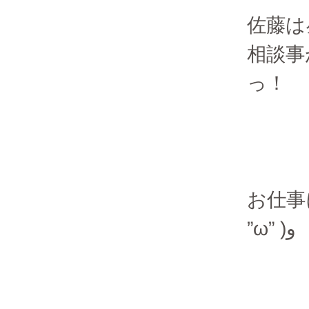
佐藤は
相談事
っ！
お仕事
”ω” )و