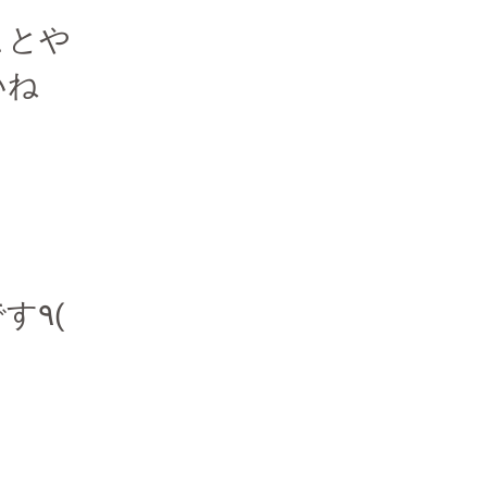
ことや
いね
٩(