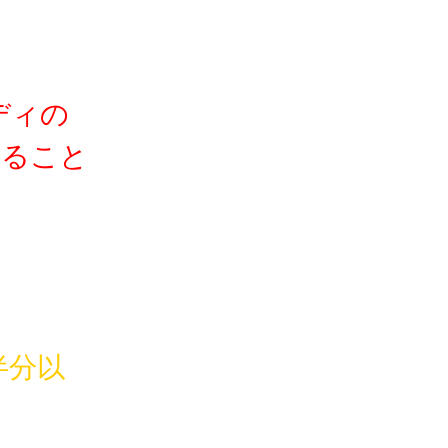
ディの
すること
半分以