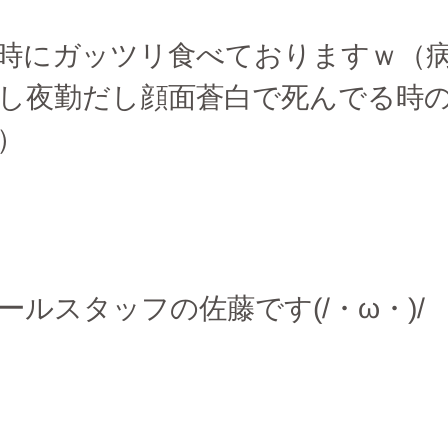
時にガッツリ食べておりますｗ（
し夜勤だし顔面蒼白で死んでる時
）
ールスタッフの佐藤です(/・ω・)/