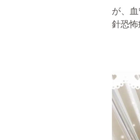
が、血
針恐怖