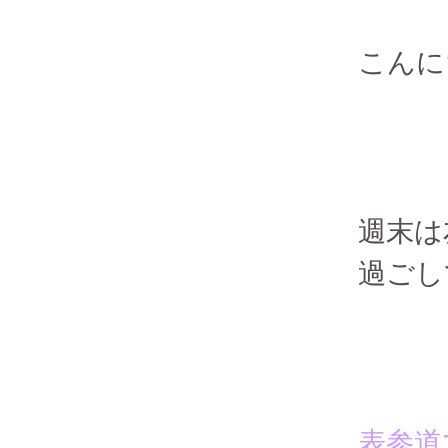
こんに
週末は
過ごし
表参道