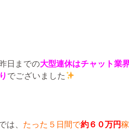
昨日までの
大型連休はチャット業
り
でございました
では、
たった５日間で
約６０万円