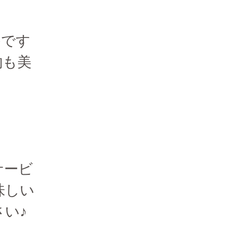
のです
物も美
サービ
味しい
い♪