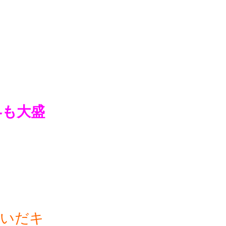
界も大盛
稼いだキ