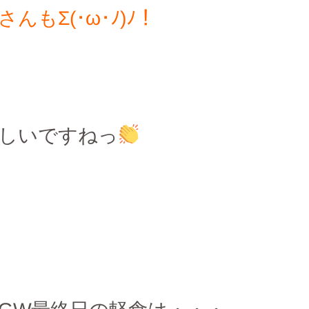
んもΣ(･ω･ﾉ)ﾉ！
しいですねっ